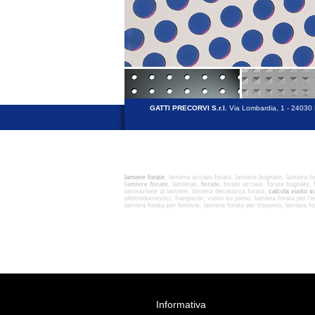
GATTI PRECORVI S.r.l.
Via Lombardia, 1 - 24030
lamiere forate
, lamiera acciaio forata, lamiere bugnate, lamiera f
lamiere forate
, lamierati,
forate
, forate acciaio, forate bugnate, f
lavorazione di lamiere, lamiera decorativa forata,
calcola vuoto s
elettrodomestici, frangisole, vuoto su pieno, lamiera forata per l’ed
lamiera forata per ferrovie, lamiera forata per traspoto, lamiera f
Informativa