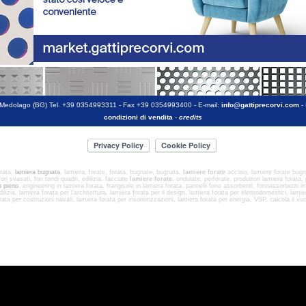
 Medolago (BG) Tel. +39 0354993311 - Fax +39 0354993400 - E-mail:
info@gattiprecorvi.com
-
condizioni di vendita
-
credits
orata,
lamiera bugnata
, lamiera, forate, forata, bugnate, bugnata,
lamiere forate
acciaio, lamiere forate bugn
ori svasati, fori tondi quadri, edilizia, facciate
lamiere forate
, ondulate, perforate, produttori lamiera forata, 
u pieno
, engineering in lamiera forata, frangisole in lamiera forata, pannelli fono assorbenti, fonoassorbenti in l
ilizia, lamiera forata per l’architettura, lamiera forata per il design, lamiera forata per elettrodomestici, lami
orata per costruzioni navali, lamiera forata per insonorizzazioni, lamiera forata per energia, VSP, calcola il vu