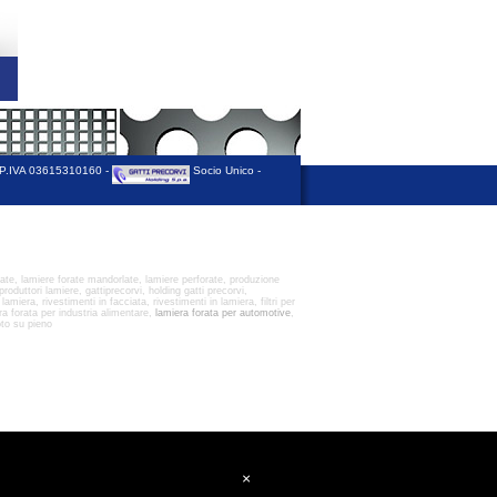
 P.IVA 03615310160 -
Socio Unico -
ate, lamiere forate mandorlate, lamiere perforate, produzione
produttori lamiere, gattiprecorvi, holding gatti precorvi,
amiera, rivestimenti in facciata, rivestimenti in lamiera, filtri per
era forata per industria alimentare,
lamiera forata per automotive
,
oto su pieno
×